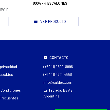
6004 - 4 ESCALONES
7400
IPO D
12 ESCALON
VER PRODUCTO
CONTACTO
 privacidad
(+54 11) 4699-8998
 cookies
(+54 11) 6791-4559
info@cuidex.com
 Condiciones
La Tablada, Bs As,
Argentina
Frecuentes