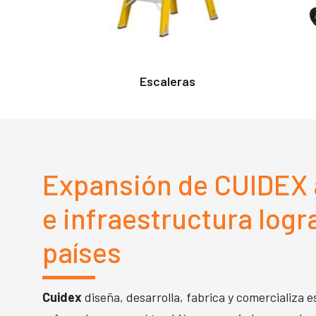
ibles
Escaleras
Expansión de CUIDEX 
e infraestructura logr
países
Cuidex
diseña, desarrolla, fabrica y comercializa e