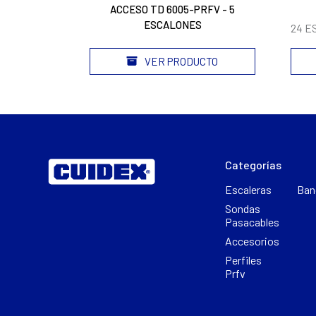
ACCESO TD 6005-PRFV - 5
ESCALONES
24 E
CTO
VER PRODUCTO
Categorías
Escaleras
Ban
Sondas
Pasacables
Accesorios
Perfiles
Prfv